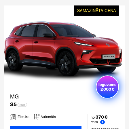
SAMAZINĀTA CENA
Ieguvums
2 000 €
MG
S5
RWD
370 €
Elektro
Automāts
no
i
/mēn