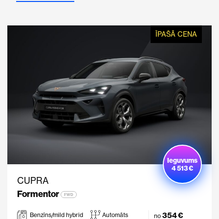
ĪPAŠĀ CENA
Ieguvums
4 513 €
CUPRA
Formentor
FWD
354 €
Benzīns/mild hybrid
Automāts
no