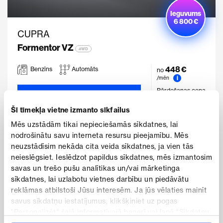
Ieguvums
6 800 €
CUPRA
Formentor VZ
4WD
448 €
Benzīns
Automāts
no
i
/mēn
Pārdošanas cena
Skatīt piedāvājumu
50 200 €
Šī tīmekļa vietne izmanto sīkfailus
Īpaša cena
Testa brauciens
Mēs uzstādām tikai nepieciešamās sīkdatnes, lai
43 400 €
nodrošinātu savu interneta resursu pieejamību. Mēs
neuzstādīsim nekāda cita veida sīkdatnes, ja vien tās
neieslēgsiet. Ieslēdzot papildus sīkdatnes, mēs izmantosim
savas un trešo pušu analītikas un/vai mārketinga
ĪPAŠĀ CENA
sīkdatnes, lai uzlabotu vietnes darbību un piedāvātu
reklāmas atbilstoši Jūsu interesēm. Ja jūs vēlaties mainīt
savus sīkdatņu iestatījumus, klikšķiniet uz pogas
"Personalizēt" šajā informatīvajā banerī vai lapā "Sīkdatņu
politika". Vairāk informācijas par sīkdatnēm ir pieejama