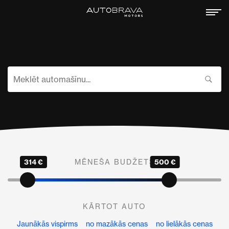
314 €
MĒNEŠA BUDŽETS
500 €
KĀRTOT AUTO
Jaunākās vispirms
no mazākās cenas
no lielākās cenas