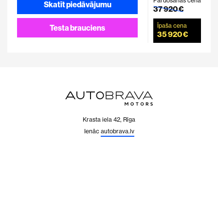
Pārdošanas cena
Skatīt piedāvājumu
37 920 €
Īpaša cena
Testa brauciens
35 920 €
Krasta iela 42, Rīga
Ienāc
autobrava.lv