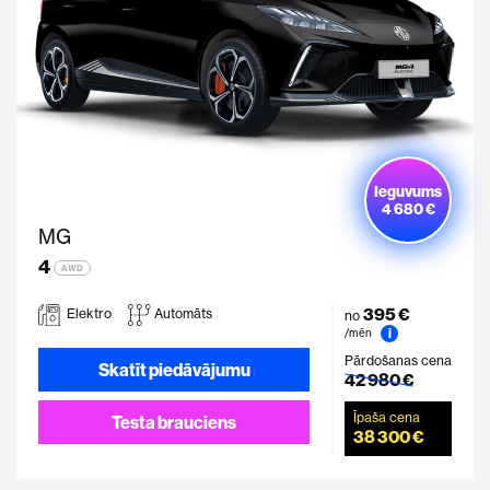
Ieguvums
4 680 €
MG
4
AWD
395 €
Elektro
Automāts
no
i
/mēn
Pārdošanas cena
Skatīt piedāvājumu
42 980 €
Īpaša cena
Testa brauciens
38 300 €