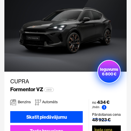
Ieguvums
6 800 €
CUPRA
Formentor VZ
4WD
434 €
Benzīns
Automāts
no
i
/mēn
Pārdošanas cena
Skatīt piedāvājumu
48 923 €
Īpaša cena
Testa brauciens