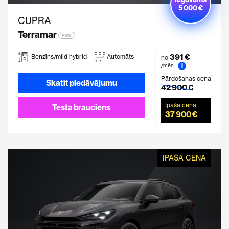
5 000 €
CUPRA
Terramar
FWD
391 €
Benzīns/mild hybrid
Automāts
no
i
/mēn
Pārdošanas cena
Skatīt piedāvājumu
42 900 €
Īpaša cena
Testa brauciens
37 900 €
ĪPAŠĀ CENA