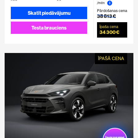
i
/mēn
Pārdošanas cena
Skatīt piedāvājumu
38 813 €
Īpaša cena
Testa brauciens
34 300 €
ĪPAŠĀ CENA
Ieguvums