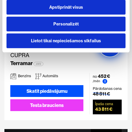
šajā informatīvajā banerī un mūsu Sīkdatņu politikā.
Apstiprināt visus
Personalizēt
Lietot tikai nepieciešamos sīkfailus
Ieguvums
5 000 €
CUPRA
Terramar
4WD
452 €
Benzīns
Automāts
no
i
/mēn
Pārdošanas cena
Skatīt piedāvājumu
48 811 €
Īpaša cena
Testa brauciens
43 811 €