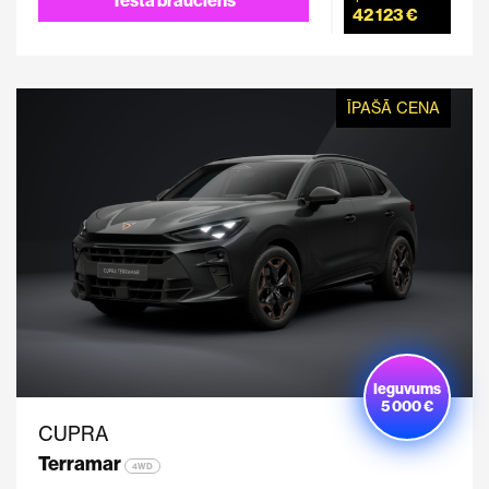
42 123 €
ĪPAŠĀ CENA
Ieguvums
5 000 €
CUPRA
Terramar
4WD