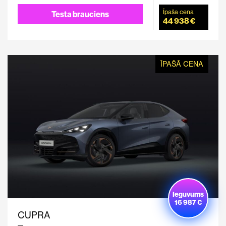
Īpaša cena
Testa brauciens
44 938 €
ĪPAŠĀ CENA
Ieguvums
16 987 €
CUPRA