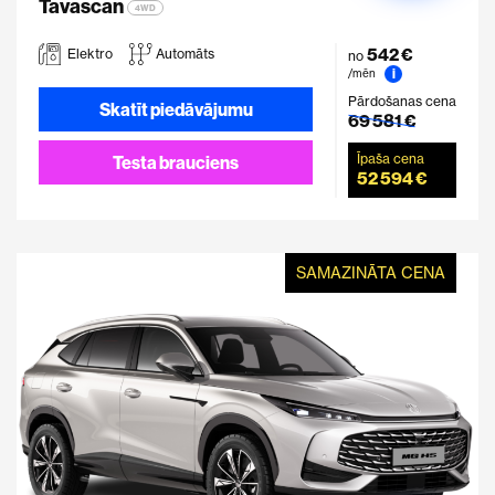
Tavascan
4WD
542 €
Elektro
Automāts
no
i
/mēn
Pārdošanas cena
Skatīt piedāvājumu
69 581 €
Īpaša cena
Testa brauciens
52 594 €
SAMAZINĀTA CENA