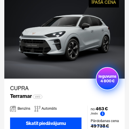
ĪPAŠĀ CENA
Ieguvums
4 800 €
CUPRA
Terramar
4WD
463 €
Benzīns
Automāts
no
i
/mēn
Pārdošanas cena
Skatīt piedāvājumu
49 738 €