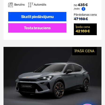
435 €
Benzīns
Automāts
no
i
/mēn
Pārdošanas cena
Skatīt piedāvājumu
47 169 €
Īpaša cena
Testa brauciens
42 169 €
ĪPAŠĀ CENA