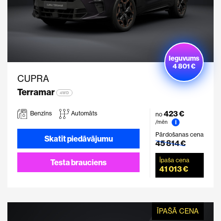
Ieguvums
4 801 €
CUPRA
Terramar
4WD
423 €
Benzīns
Automāts
no
i
/mēn
Pārdošanas cena
Skatīt piedāvājumu
45 814 €
Īpaša cena
Testa brauciens
41 013 €
ĪPAŠĀ CENA