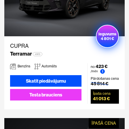
Ieguvums
4 801 €
CUPRA
Terramar
4WD
423 €
Benzīns
Automāts
no
i
/mēn
Pārdošanas cena
Skatīt piedāvājumu
45 814 €
Īpaša cena
Testa brauciens
41 013 €
ĪPAŠĀ CENA