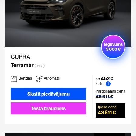
Ieguvums
5 000 €
CUPRA
Terramar
4WD
452 €
Benzīns
Automāts
no
i
/mēn
Pārdošanas cena
Skatīt piedāvājumu
48 811 €
Īpaša cena
Testa brauciens
43 811 €