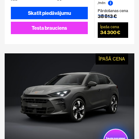
i
/mēn
Pārdošanas cena
Skatīt piedāvājumu
38 813 €
Īpaša cena
Testa brauciens
34 300 €
ĪPAŠĀ CENA
Ieguvums