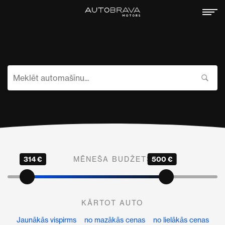
314 €
MĒNEŠA BUDŽETS
500 €
KĀRTOT AUTO
Jaunākās vispirms
no mazākās cenas
no lielākās cenas