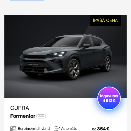
ĪPAŠĀ CENA
Ieguvums
4 513 €
CUPRA
Formentor
FWD
354 €
Benzīns/mild hybrid
Automāts
no