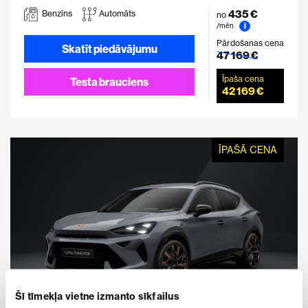
435 €
Benzīns
Automāts
no
i
/mēn
Pārdošanas cena
Skatīt piedāvājumu
47 169 €
Īpaša cena
Testa brauciens
42 169 €
ĪPAŠĀ CENA
Šī tīmekļa vietne izmanto sīkfailus