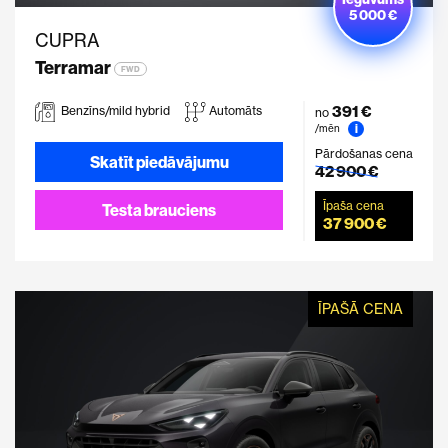
5 000 €
CUPRA
Terramar
FWD
391 €
Benzīns/mild hybrid
Automāts
no
i
/mēn
Pārdošanas cena
Skatīt piedāvājumu
42 900 €
Īpaša cena
Testa brauciens
37 900 €
ĪPAŠĀ CENA