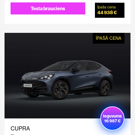
Īpaša cena
Testa brauciens
44 938 €
ĪPAŠĀ CENA
Ieguvums
16 987 €
CUPRA