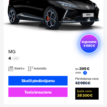
Ieguvums
4 680 €
MG
4
AWD
395 €
Elektro
Automāts
no
i
/mēn
Pārdošanas cena
Skatīt piedāvājumu
42 980 €
Īpaša cena
Testa brauciens
38 300 €