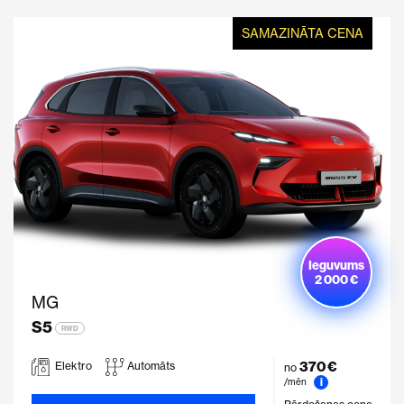
SAMAZINĀTA CENA
Ieguvums
2 000 €
MG
S5
RWD
370 €
Elektro
Automāts
no
i
/mēn