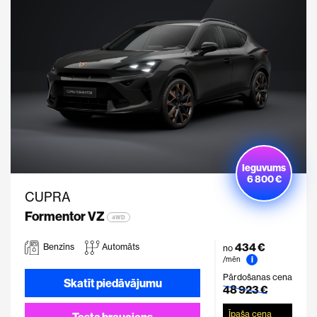
Ieguvums
6 800 €
CUPRA
Formentor VZ
4WD
434 €
Benzīns
Automāts
no
i
/mēn
Pārdošanas cena
Skatīt piedāvājumu
48 923 €
Īpaša cena
Testa brauciens