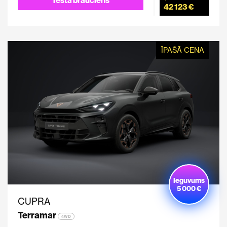
42 123 €
ĪPAŠĀ CENA
Ieguvums
5 000 €
CUPRA
Terramar
4WD