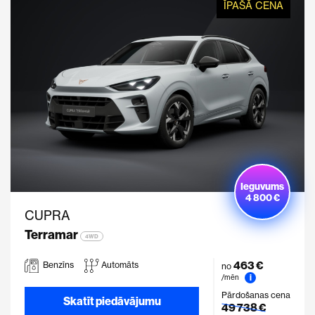
ĪPAŠĀ CENA
Ieguvums
4 800 €
CUPRA
Terramar
4WD
463 €
Benzīns
Automāts
no
i
/mēn
Pārdošanas cena
Skatīt piedāvājumu
49 738 €