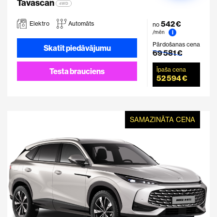
Tavascan
4WD
542 €
Elektro
Automāts
no
i
/mēn
Pārdošanas cena
Skatīt piedāvājumu
69 581 €
Īpaša cena
Testa brauciens
52 594 €
SAMAZINĀTA CENA