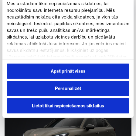
Mēs uzstādām tikai nepieciešamās sīkdatnes, lai
Ieguvums
nodrošinātu savu interneta resursu pieejamību. Mēs
6 800 €
neuzstādīsim nekāda cita veida sīkdatnes, ja vien tās
CUPRA
neieslēgsiet. Ieslēdzot papildus sīkdatnes, mēs izmantosim
Formentor VZ
savas un trešo pušu analītikas un/vai mārketinga
4WD
sīkdatnes, lai uzlabotu vietnes darbību un piedāvātu
448 €
Benzīns
Automāts
no
reklāmas atbilstoši Jūsu interesēm. Ja jūs vēlaties mainīt
i
/mēn
savus sīkdatņu iestatījumus, klikšķiniet uz pogas
Pārdošanas cena
"Personalizēt" šajā informatīvajā banerī vai lapā "Sīkdatņu
Skatīt piedāvājumu
50 200 €
politika". Vairāk informācijas par sīkdatnēm ir pieejama
šajā informatīvajā banerī un mūsu Sīkdatņu politikā.
Apstiprināt visus
Īpaša cena
Testa brauciens
43 400 €
Personalizēt
ĪPAŠĀ CENA
Lietot tikai nepieciešamos sīkfailus