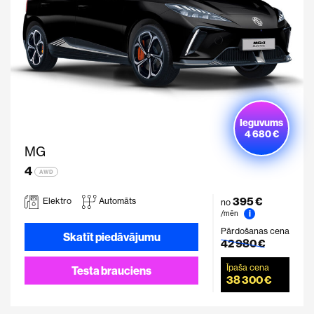
Ieguvums
4 680 €
MG
4
AWD
395 €
Elektro
Automāts
no
i
/mēn
Pārdošanas cena
Skatīt piedāvājumu
42 980 €
Īpaša cena
Testa brauciens
38 300 €