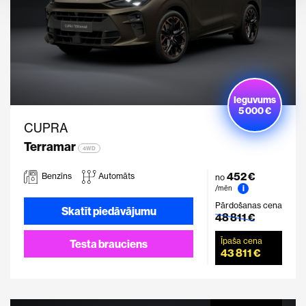
Ieguvums
5 000 €
CUPRA
Terramar
4WD
452 €
Benzīns
Automāts
no
i
/mēn
Pārdošanas cena
Skatīt piedāvājumu
48 811 €
Īpaša cena
Testa brauciens
43 811 €