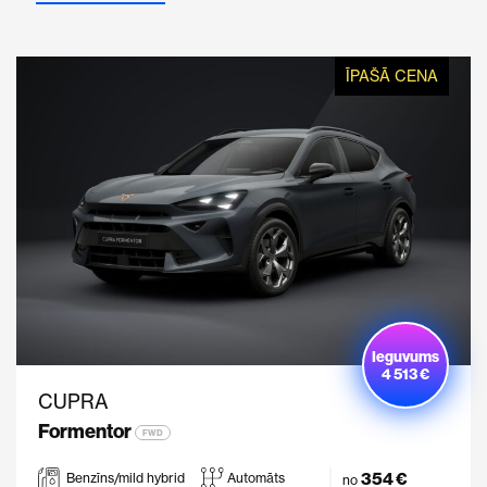
ĪPAŠĀ CENA
Ieguvums
4 513 €
CUPRA
Formentor
FWD
354 €
Benzīns/mild hybrid
Automāts
no