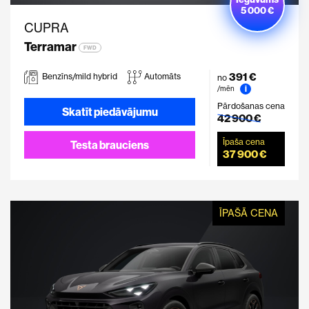
5 000 €
CUPRA
Terramar
FWD
391 €
Benzīns/mild hybrid
Automāts
no
i
/mēn
Pārdošanas cena
Skatīt piedāvājumu
42 900 €
Īpaša cena
Testa brauciens
37 900 €
ĪPAŠĀ CENA