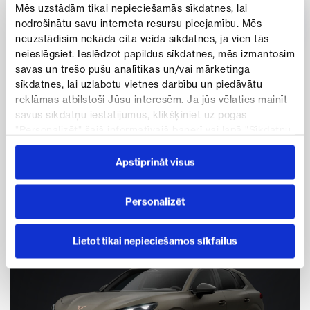
Mēs uzstādām tikai nepieciešamās sīkdatnes, lai
Ieguvums
nodrošinātu savu interneta resursu pieejamību. Mēs
6 800 €
neuzstādīsim nekāda cita veida sīkdatnes, ja vien tās
CUPRA
neieslēgsiet. Ieslēdzot papildus sīkdatnes, mēs izmantosim
Formentor VZ
savas un trešo pušu analītikas un/vai mārketinga
4WD
sīkdatnes, lai uzlabotu vietnes darbību un piedāvātu
448 €
Benzīns
Automāts
no
reklāmas atbilstoši Jūsu interesēm. Ja jūs vēlaties mainīt
i
/mēn
savus sīkdatņu iestatījumus, klikšķiniet uz pogas
Pārdošanas cena
"Personalizēt" šajā informatīvajā banerī vai lapā "Sīkdatņu
Skatīt piedāvājumu
50 200 €
politika". Vairāk informācijas par sīkdatnēm ir pieejama
šajā informatīvajā banerī un mūsu Sīkdatņu politikā.
Apstiprināt visus
Īpaša cena
Testa brauciens
43 400 €
Personalizēt
ĪPAŠĀ CENA
Lietot tikai nepieciešamos sīkfailus