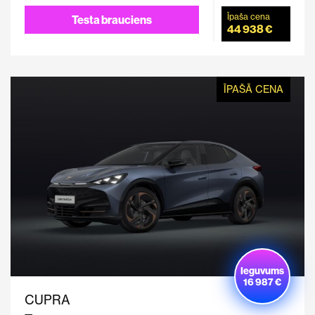
Īpaša cena
Testa brauciens
44 938 €
ĪPAŠĀ CENA
Ieguvums
16 987 €
CUPRA