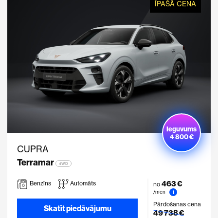
ĪPAŠĀ CENA
Ieguvums
4 800 €
CUPRA
Terramar
4WD
463 €
Benzīns
Automāts
no
i
/mēn
Pārdošanas cena
Skatīt piedāvājumu
49 738 €