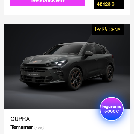
42 123 €
ĪPAŠĀ CENA
Ieguvums
5 000 €
CUPRA
Terramar
4WD