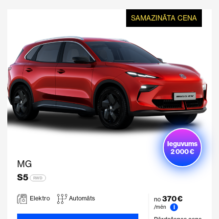
SAMAZINĀTA CENA
Ieguvums
2 000 €
MG
S5
RWD
370 €
Elektro
Automāts
no
i
/mēn