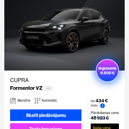
Ieguvums
6 800 €
CUPRA
Formentor VZ
4WD
434 €
Benzīns
Automāts
no
i
/mēn
Pārdošanas cena
Skatīt piedāvājumu
48 923 €
Īpaša cena
Testa brauciens