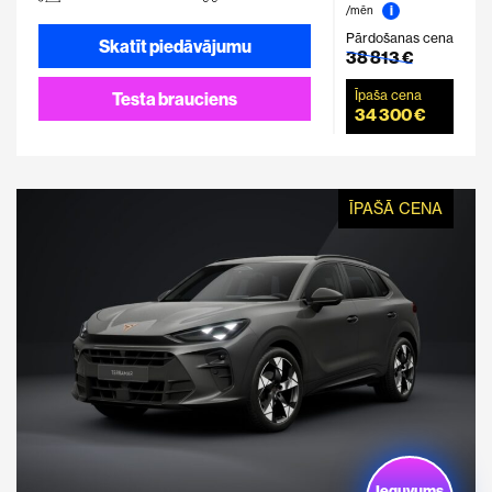
i
/mēn
Pārdošanas cena
Skatīt piedāvājumu
38 813 €
Īpaša cena
Testa brauciens
34 300 €
ĪPAŠĀ CENA
Ieguvums