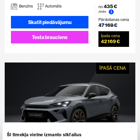
435 €
Benzīns
Automāts
no
i
/mēn
Pārdošanas cena
Skatīt piedāvājumu
47 169 €
Īpaša cena
Testa brauciens
42 169 €
ĪPAŠĀ CENA
Šī tīmekļa vietne izmanto sīkfailus