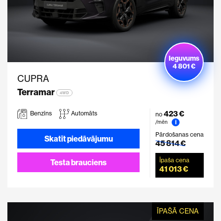
Ieguvums
4 801 €
CUPRA
Terramar
4WD
423 €
Benzīns
Automāts
no
i
/mēn
Pārdošanas cena
Skatīt piedāvājumu
45 814 €
Īpaša cena
Testa brauciens
41 013 €
ĪPAŠĀ CENA