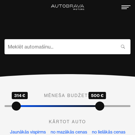
314 €
MĒNEŠA BUDŽETS
500 €
KĀRTOT AUTO
Jaunākās vispirms
no mazākās cenas
no lielākās cenas