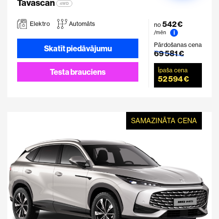
Tavascan
4WD
542 €
Elektro
Automāts
no
i
/mēn
Pārdošanas cena
Skatīt piedāvājumu
69 581 €
Īpaša cena
Testa brauciens
52 594 €
SAMAZINĀTA CENA